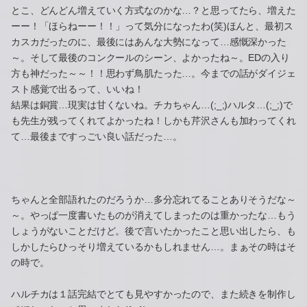
とこ、どんどん増えていく方式なのかな…？と思ってたら、増えた
ーー！「ほらねーー！！」って気分になったわ(笑)ほんと、最初ス
カスカだったのに、最後にはあんな大勢になって…感慨深かった
～。そして最後のコンクールのシーン、よかったね～。EDの入り
方も神だった～～！！思わず鳥肌たった…。今までの話がダイジェ
スト感覚で出るって、いいね！
結果は銅賞…現実は甘くないね。チカちゃん…(;_;)ハルタ…(;_;)で
も先生が残ってくれてよかったね！しかも芹沢さんも加わってくれ
て…最後まですっごい良い話だった…。
ちゃんと全部語れたのだろうか…多分忘れてることありそうだな～
～。やっぱ一度書いたものが消えてしまったのは重かったな…もう
しょうがないことだけど。後で言いたかったこと思い出したら、も
しかしたらひっそり増えているかもしれません…。まぁその時はそ
の時で。
ハルチカは１話完結でとても見やすかったので、また続きを制作し