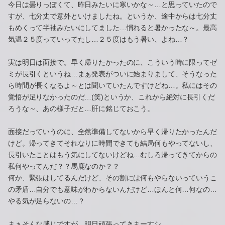
今日は曇りっぽくて、昨日みたいに寒いかな～…と思っていたので
すが、七分丈で意外といけましたね。というか、途中からは七分丈
もめくって半袖みたいにしてました…慣れると暑かったな～。最高
気温２５度っていってたし…２５度はもう暑い、よね…？
実は明日は面接で。早く帰りたかったのに、こういう時に限ってゼ
ミが長引くというね…まぁ発表がついに始まりまして、そうなった
ら時間が長くなるよ～とは聞いていたんですけどね…。私にはその
覚悟が足りなかったのだ…(笑)というか、これから絶対に長引くだ
ろうな～、あの様子だと…肝に銘じておこう。
面接だっていうのに、全然準備してないから早く帰りたかったんだ
けど。帰ってきてそれなりに時間できても結局何もやってないし、
長引いたことはもう気にしてないけどね…むしろ帰ってきてからの
私何やってんだ？？馬鹿なのか？？
何か、緊張はしてるんだけど、その割には何もやらないっていうこ
の矛盾…自分でも意味がわからないんだけど…ほんと何…何なの…
やる気が足らないの…？
まぁそんな感じですが、明日頑張ってきまーすシ