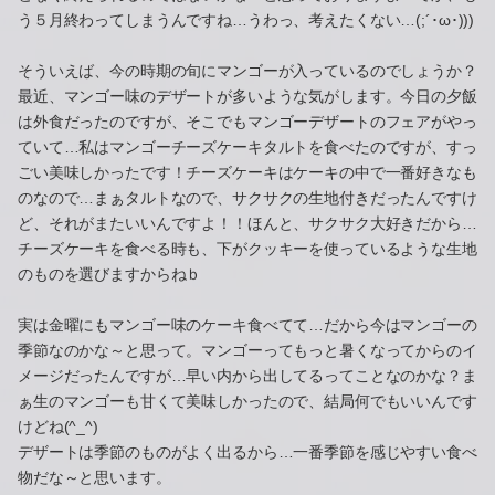
う５月終わってしまうんですね…うわっ、考えたくない…(;´･ω･)))
そういえば、今の時期の旬にマンゴーが入っているのでしょうか？
最近、マンゴー味のデザートが多いような気がします。今日の夕飯
は外食だったのですが、そこでもマンゴーデザートのフェアがやっ
ていて…私はマンゴーチーズケーキタルトを食べたのですが、すっ
ごい美味しかったです！チーズケーキはケーキの中で一番好きなも
のなので…まぁタルトなので、サクサクの生地付きだったんですけ
ど、それがまたいいんですよ！！ほんと、サクサク大好きだから…
チーズケーキを食べる時も、下がクッキーを使っているような生地
のものを選びますからねｂ
実は金曜にもマンゴー味のケーキ食べてて…だから今はマンゴーの
季節なのかな～と思って。マンゴーってもっと暑くなってからのイ
メージだったんですが…早い内から出してるってことなのかな？ま
ぁ生のマンゴーも甘くて美味しかったので、結局何でもいいんです
けどね(^_^)
デザートは季節のものがよく出るから…一番季節を感じやすい食べ
物だな～と思います。