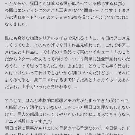
ったからか、窪田さんは荒ぶる役が似合っている感じするね(笑)
今回はエンディングのとこも工夫されてて面白かったです！！まさ
かの皆ロボットだったよオチｗｗNG集を見ているようで釘づけに
なりました。
世にも奇妙な物語をリアルタイムで見れるように、今日はアニメ見
まくってたよ…そのおかげで今日１作品見終わった！これで冬アニ
メはあと１作品に…でもその１作品って実はハイキュー！！のこと
だから２クール分あるってわけで…つまり簡単には全部見れないだ
ろうな～って思ってるんだよね。まぁ別に、どうしても早く見なけ
ればいけないってわけでもないから別にいいんだけどさ～…それに
よく考えると、夏アニメ始まるまでにまだあと１ヶ月くらいあるん
だよね。上手くいったら見終わるな…。
てことで、ほんと本格的に感想メモの方がたまってきた(笑)こっち
も時間とって消化してかないと…ちょっと明日は無理かもしんない
けど。亜人の感想はじっくりやりたいものでね…まぁできそうなら
アニメ感想しま～す(^_^)
明日は朝に用事がありまして早起きする予定なので、今日録ったド