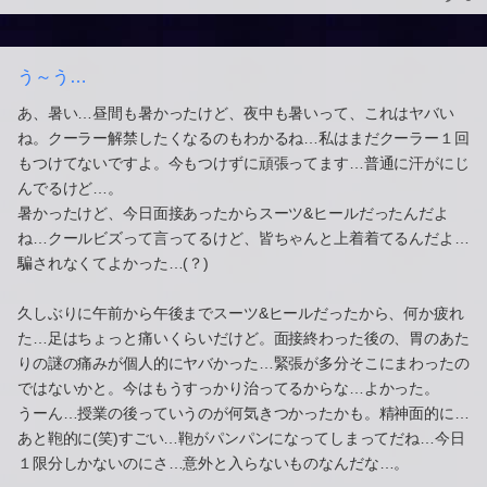
う～う…
あ、暑い…昼間も暑かったけど、夜中も暑いって、これはヤバい
ね。クーラー解禁したくなるのもわかるね…私はまだクーラー１回
もつけてないですよ。今もつけずに頑張ってます…普通に汗がにじ
んでるけど…。
暑かったけど、今日面接あったからスーツ&ヒールだったんだよ
ね…クールビズって言ってるけど、皆ちゃんと上着着てるんだよ…
騙されなくてよかった…(？)
久しぶりに午前から午後までスーツ&ヒールだったから、何か疲れ
た…足はちょっと痛いくらいだけど。面接終わった後の、胃のあた
りの謎の痛みが個人的にヤバかった…緊張が多分そこにまわったの
ではないかと。今はもうすっかり治ってるからな…よかった。
うーん…授業の後っていうのが何気きつかったかも。精神面的に…
あと鞄的に(笑)すごい…鞄がパンパンになってしまってだね…今日
１限分しかないのにさ…意外と入らないものなんだな…。