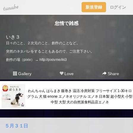
tuna.be
新規登録
ログイン
怠惰で雑感
いき３
日々のこと、２次元のこと、創作のことなど。
突然のネタバレをすることもあるので、ご注意下さい。
創作の場（pixiv） →
http://pixiv.me/iki3
Gallery
Love
Share
わんちゃん はらまき 腹巻き 温活 冷房対策 フリーサイズ 1-30キロ
グラム 犬 猫 enone エノネオリジナル エノネ 日本製 超小型犬 小型
中型 大型 犬の自然派食料品店エノネ
５月３１日