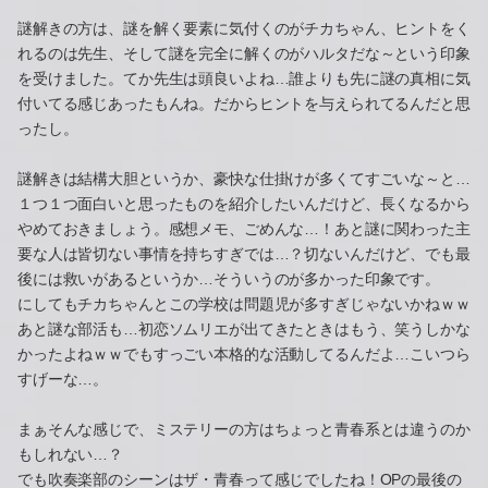
謎解きの方は、謎を解く要素に気付くのがチカちゃん、ヒントをく
れるのは先生、そして謎を完全に解くのがハルタだな～という印象
を受けました。てか先生は頭良いよね…誰よりも先に謎の真相に気
付いてる感じあったもんね。だからヒントを与えられてるんだと思
ったし。
謎解きは結構大胆というか、豪快な仕掛けが多くてすごいな～と…
１つ１つ面白いと思ったものを紹介したいんだけど、長くなるから
やめておきましょう。感想メモ、ごめんな…！あと謎に関わった主
要な人は皆切ない事情を持ちすぎでは…？切ないんだけど、でも最
後には救いがあるというか…そういうのが多かった印象です。
にしてもチカちゃんとこの学校は問題児が多すぎじゃないかねｗｗ
あと謎な部活も…初恋ソムリエが出てきたときはもう、笑うしかな
かったよねｗｗでもすっごい本格的な活動してるんだよ…こいつら
すげーな…。
まぁそんな感じで、ミステリーの方はちょっと青春系とは違うのか
もしれない…？
でも吹奏楽部のシーンはザ・青春って感じでしたね！OPの最後の