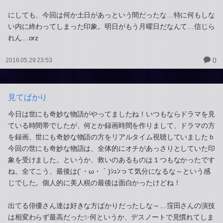
にしても、今回は何か土日があっという間だったな…特に何もしな
い内に終わってしまった印象。明日がもう月曜日だなんて…信じら
れん…orz
0
2016.05.29 23:53
見てばかり
今日は世にも奇妙な物語がやってましたね！いつもならドラマを見
ている時間帯でしたが、何とか録画時間を作りまして、ドラマの方
を録画、世にも奇妙な物語の方をリアルタイム視聴していましたｂ
今回の世にも奇妙な物語は、全体的にオチがあっさりとしていた印
象を受けました。というか、救いのあるものは１つもなかったです
ね。全てこう、最後は(´・ω・｀)ｼｭﾝって気分になるな～という感
じでした。個人的に美人税の最後は面白かったけどね！
出てる俳優さん達は好きな方ばかりだったしな～…窪田さんの演技
は相変わらず最高だった✨何というか、デスノートで見慣れてしま