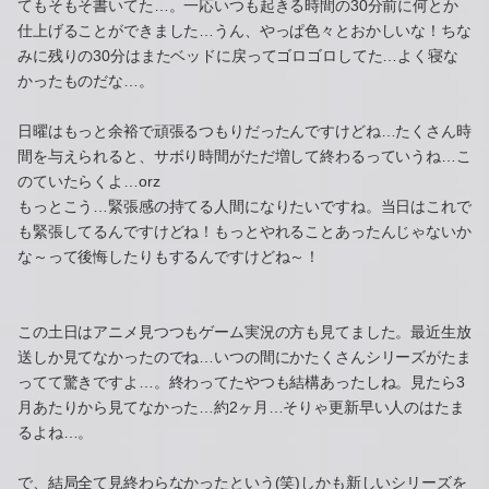
てもそもそ書いてた…。一応いつも起きる時間の30分前に何とか
仕上げることができました…うん、やっぱ色々とおかしいな！ちな
みに残りの30分はまたベッドに戻ってゴロゴロしてた…よく寝な
かったものだな…。
日曜はもっと余裕で頑張るつもりだったんですけどね…たくさん時
間を与えられると、サボり時間がただ増して終わるっていうね…こ
のていたらくよ…orz
もっとこう…緊張感の持てる人間になりたいですね。当日はこれで
も緊張してるんですけどね！もっとやれることあったんじゃないか
な～って後悔したりもするんですけどね～！
この土日はアニメ見つつもゲーム実況の方も見てました。最近生放
送しか見てなかったのでね…いつの間にかたくさんシリーズがたま
ってて驚きですよ…。終わってたやつも結構あったしね。見たら3
月あたりから見てなかった…約2ヶ月…そりゃ更新早い人のはたま
るよね…。
で、結局全て見終わらなかったという(笑)しかも新しいシリーズを