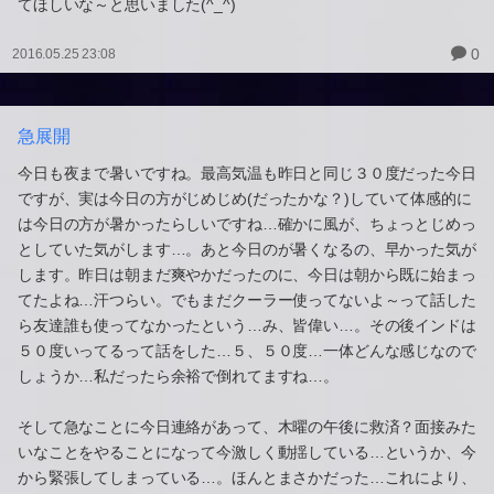
てほしいな～と思いました(^_^)
0
2016.05.25 23:08
急展開
今日も夜まで暑いですね。最高気温も昨日と同じ３０度だった今日
ですが、実は今日の方がじめじめ(だったかな？)していて体感的に
は今日の方が暑かったらしいですね…確かに風が、ちょっとじめっ
としていた気がします…。あと今日のが暑くなるの、早かった気が
します。昨日は朝まだ爽やかだったのに、今日は朝から既に始まっ
てたよね…汗つらい。でもまだクーラー使ってないよ～って話した
ら友達誰も使ってなかったという…み、皆偉い…。その後インドは
５０度いってるって話をした…５、５０度…一体どんな感じなので
しょうか…私だったら余裕で倒れてますね…。
そして急なことに今日連絡があって、木曜の午後に救済？面接みた
いなことをやることになって今激しく動揺している…というか、今
から緊張してしまっている…。ほんとまさかだった…これにより、