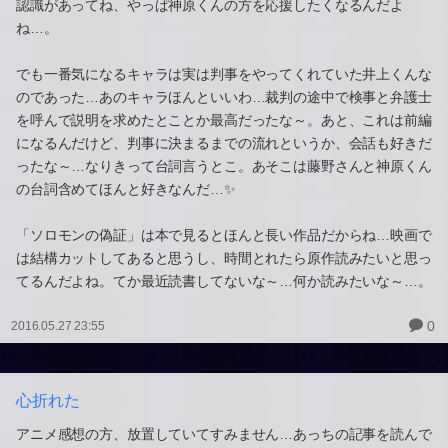
認識があってね、やっぱ神原くんの方を応援したくなるんだよ
ね…。
でも一番気になるキャラは実は判事をやってくれていた井上くんな
のであった…あのキャラほんといいわ…裁判の途中で検事と弁護士
を呼んで説明を求めたとことか最高だったな～。あと、これは前編
になるんだけど、判事に決まるまでの流れというか、会話も好きだ
ったな～…なりきって台詞言うとこ。あそこは藤野さんと神原くん
の台詞含めてほんと好きなんだ…✨
「ソロモンの偽証」は本で見るとほんと長い作品だからね…映画で
は結構カットしてあると思うし、時間とれたら原作読みたいと思っ
てるんだよね。てか最近読書してないな～…何か読みたいな～…。
0
2016.05.27 23:55
心折れた
アニメ感想の方、放置していてすみません…あっちの記事を読んで