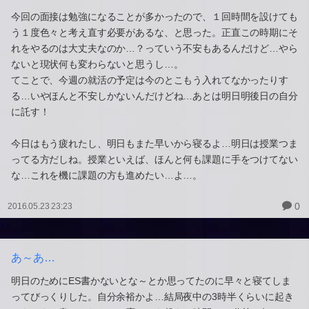
今回の面接は勉強になることが多かったので、１回時間を設けても
う１度色々と考え直す必要があるな、と思った。正直この時期にそ
れをやるのは大丈夫なのか…？っていう不安もあるんだけど…やら
ないと現状何も変わらないと思うし…。
てことで、今週の就活の予定は今のとこもう入れてなかったりす
る…いやほんと不安しかないんだけどね…あとは明日明後日の自分
に託す！
今日はもう疲れたし、明日もまた早いから寝るよ…明日は授業つま
ってる方だしね。授業といえば、ほんと何も課題に手をつけてない
な…これを機に課題の方も進めたい…よ…。
0
2016.05.23 23:23
あ～あ…
明日のためにES書かないとな～とか思ってたのに早々と寝てしま
ってびっくりした。自分余裕かよ…結局夜中の3時半くらいに起き