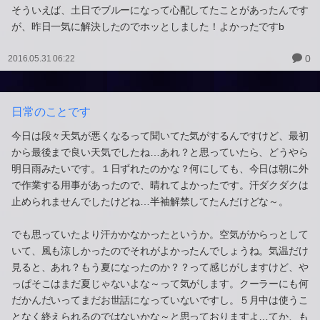
そういえば、土日でブルーになって心配してたことがあったんです
が、昨日一気に解決したのでホッとしました！よかったですb
0
2016.05.31 06:22
日常のことです
今日は段々天気が悪くなるって聞いてた気がするんですけど、最初
から最後まで良い天気でしたね…あれ？と思っていたら、どうやら
明日雨みたいです。１日ずれたのかな？何にしても、今日は朝に外
で作業する用事があったので、晴れてよかったです。汗ダクダクは
止められませんでしたけどね…半袖解禁してたんだけどな～。
でも思っていたより汗かかなかったというか。空気がからっとして
いて、風も涼しかったのでそれがよかったんでしょうね。気温だけ
見ると、あれ？もう夏になったのか？？って感じがしますけど、や
っぱそこはまだ夏じゃないよな～って気がします。クーラーにも何
だかんだいってまだお世話になっていないですし。５月中は使うこ
となく終えられるのではないかな～と思っておりますよ…てか、も