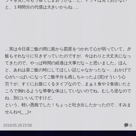
ラマを見たらもう寝てしまおうかな…と。ドラマは見ておかない
と、１時間分の代償は大きいからね…。
…実は今日昼ご飯の間に親から図星をつかれて心が弱っていて。夕
飯もそれなりに引きずっていたのですが、今はわりと大丈夫になっ
てきたので、やっぱ時間の経過は大事だな～と思いました。ほん
と、あれは昼ご飯の時にしてほしい話じゃなかったな～…おかげで
心がいっぱいになってご飯半分も残しちゃったよ(笑)そういう心
労？が、すぐにお腹にくるタイプなので…まぁ１食や２食抜いたと
ころで倒れるような華奢な体はしていないのでね。むしろ逆なので
ね…別にいいんですけど。
という、軽い愚痴でした！ちょっと吐き出したかったので…すみま
せんね<(_ _)>
0
2016.05.28 23:58