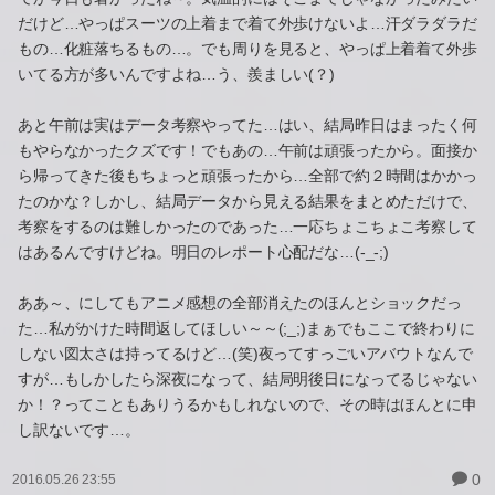
だけど…やっぱスーツの上着まで着て外歩けないよ…汗ダラダラだ
もの…化粧落ちるもの…。でも周りを見ると、やっぱ上着着て外歩
いてる方が多いんですよね…う、羨ましい(？)
あと午前は実はデータ考察やってた…はい、結局昨日はまったく何
もやらなかったクズです！でもあの…午前は頑張ったから。面接か
ら帰ってきた後もちょっと頑張ったから…全部で約２時間はかかっ
たのかな？しかし、結局データから見える結果をまとめただけで、
考察をするのは難しかったのであった…一応ちょこちょこ考察して
はあるんですけどね。明日のレポート心配だな…(-_-;)
ああ～、にしてもアニメ感想の全部消えたのほんとショックだっ
た…私がかけた時間返してほしい～～(;_;)まぁでもここで終わりに
しない図太さは持ってるけど…(笑)夜ってすっごいアバウトなんで
すが…もしかしたら深夜になって、結局明後日になってるじゃない
か！？ってこともありうるかもしれないので、その時はほんとに申
し訳ないです…。
0
2016.05.26 23:55