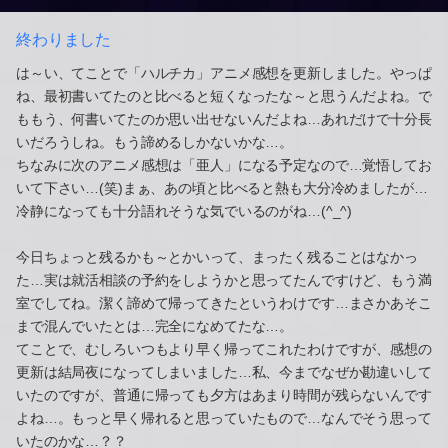
終わりました
は～い、てことで「ハルチカ」アニメ感想を更新しました。やっぱ
ね、最初書いてたのと比べると短くなったな～と思うんだよね。で
ももう、何書いてたのか思い出せないんだよね…あれだけで十分長
いだろうしね。もう諦めるしかないかな…。
ちなみに次のアニメ感想は「亜人」になる予定なので…覚悟してお
いて下さい…(笑)まぁ、あの頃と比べると熱も大分冷めましたが…
冷静になっても十分語れそうな気でいるのがね…(^_^)
今日ちょっと残るかも～とかいって、まったく残ることはなかっ
た…実は就活相談の予約をしようかと思ってたんですけど、もう満
室でしてね。潔く諦めて帰ってきたというわけです…まさかあそこ
まで混んでいたとは…完全になめてたな…。
てことで、むしろいつもより早く帰ってこれたわけですが、感想の
更新は結局夜になってしまいました…私、今までなぜか勘違いして
いたのですが、普通に帰っても夕方はあまり時間が残らないんです
よね…。もっと早く帰れると思っていたもので…なんでそう思って
いたのかな…？？