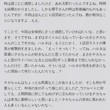
時は謎ごとに感想しましたけど、あれ大変だったんですよね。時間
も結構かかりましたし。しかも櫻子さんの時は前後編のものもあっ
たんですが、今回はほんとに１話完結だったんでね…数が相当なこ
とになりますよ…ええ。
てことで、今回は全体的にざっと感想していければいいな、と思い
ます。そうですね…まずはタイトルにもなっているハルタとチカち
ゃんのことですかね。ハルタは…もうとにかく、１話目ラストの事
実が衝撃的すぎましたわ。「えっ！そっち！？」ってね…ハルタは
普通にチカちゃんが好きなんだと思ってたからさ…まさかチカちゃ
んと恋のライバルになるとはね(笑)ずっと最後まで信じられなかっ
たんだけど…貫いたからね…そういえば、ハルタが先生を好きにな
った理由って何だったんだろうな…？
チカちゃんはちょっとお馬鹿なとこがありましたが、そこも何か可
愛らしくて、年頃の女の子って感じがしました(^_^)フルートに対
しても、人間関係に対してもめげずに立ち向かっていけるチカちゃ
んは本当に素晴らしいと思いました！チカちゃんの存在に救われた
人も多くいるんじゃないかな～。