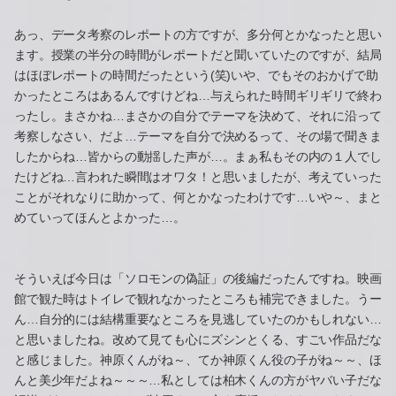
あっ、データ考察のレポートの方ですが、多分何とかなったと思い
ます。授業の半分の時間がレポートだと聞いていたのですが、結局
はほぼレポートの時間だったという(笑)いや、でもそのおかげで助
かったところはあるんですけどね…与えられた時間ギリギリで終わ
ったし。まさかね…まさかの自分でテーマを決めて、それに沿って
考察しなさい、だよ…テーマを自分で決めるって、その場で聞きま
したからね…皆からの動揺した声が…。まぁ私もその内の１人でし
たけどね…言われた瞬間はオワタ！と思いましたが、考えていった
ことがそれなりに助かって、何とかなったわけです…いや～、まと
めていってほんとよかった…。
そういえば今日は「ソロモンの偽証」の後編だったんですね。映画
館で観た時はトイレで観れなかったところも補完できました。うー
ん…自分的には結構重要なところを見逃していたのかもしれない…
と思いましたね。改めて見ても心にズシンとくる、すごい作品だな
と感じました。神原くんがね～、てか神原くん役の子がね～～、ほ
んと美少年だよね～～～…私としては柏木くんの方がヤバい子だな