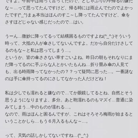
ですよ。午前中は雨って言ってたので、どしゃぶりの中帰るの嫌だ
な～…って思ってたんですけど、帰る時には雨止んでたのでよかっ
たです(^_^)まぁ本当はほんのすこ～し降ってたんですけど、傘を
さすほどじゃない感じだったので…はい。
うーん…微妙に降ってるって結構困るものですよね(^_^;)そういう
時って、大抵の人が傘さしてないんですよ。だから自分だけさして
るのもな～と私は思ってしまう…。
というか、皆の傘ささない率すごいよね。昨日の朝もそれなりにま
だ降ってるのに手ぶらな人とかいたもんね…折り畳み傘の人見て
も、出る時雨降ってなかったの？？って疑問に思った…。一番謎な
のは手に傘持ってるのにさしてなかった人だけどね！
私は少しでも濡れると嫌なので…てか眼鏡してるとね、自然とそう
思うようになりますよ、多分。あと鞄濡れるのもマズイ…普通に染
みてしまう…中のものが濡れる…。
なので、雨はほんと困るんですが、これはそろそろ梅雨が始まると
いうことかしら…もう６月入るもんな～…。
って、天気の話しかしてないですね…(^_^;)