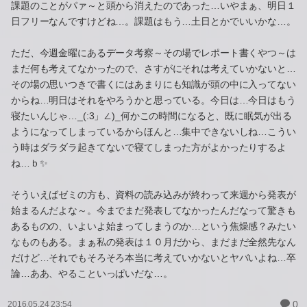
課題のことがパァ～と頭から消えたのであった…いやまぁ、明日１
日フリーなんですけどね…。課題はもう…土日とかでいいかな…。
ただ、今週金曜にあるデータ考察～その場でレポート書くやつ～は
まだ何も考えてなかったので、さすがにそれは考えていかないと…
その場の思いつきで書くにはあまりにも知識が頭の中に入ってない
からね…明日はそれをやろうかと思っている。今日は…今日はもう
寝たいんじゃ…_(:3」∠)_何かこの時間になると、既に眠気が出る
ようになってしまっているからほんと…集中できないしね…こうい
う時はダラダラ起きてないで寝てしまった方がよかったりするよ
ね…ｂ✨
そういえばゼミの方も、資料の読み込みが終わって来週から発表が
始まるんだよな～。今までまだ発表してなかったんだなって驚きも
あるものの、いよいよ始まってしまうのか…という焦燥感？みたい
なものもある。まぁ私の発表は１０月だから、まだまだ全然先なん
だけど…それでもそろそろ本当に考えていかないとヤバいよね…卒
論…ああ、やることいっぱいだな…。
0
2016.05.24 23:54