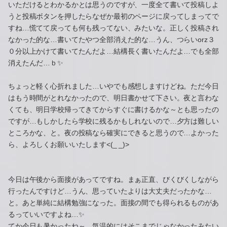
いただけるとわかるかとは思うのですが、一度全て書いて投稿しよ
うと投稿ボタンを押したらなぜか最初のページに戻ってしまってで
すね…慌てて戻っても何も残ってない、みたいな。正しく投稿され
なかった的な…書いてたやつ全部消えた的な…うん、つらいorz３
０分以上かけて書いてたんだよ…結構長く書いたんだよ…でも全部
消えたんだ…ｂ✨
ちょっと軽く心折れました…いやでも感想しますけどね。ただ今日
はもう時間がとれなかったので、明日書かせて下さい。夜と言わな
くても、明日学校帰ってきてからすぐに書けるかな～とも思ったの
ですが…もしかしたら学校に残るかもしれないので…夕方は難しい
ところかな、と。夜の投稿なら確実にできると思うので…よかった
ら、よろしくお願いいたします<(_ _)>
今日は午後から面接があってですね。まぁ正直、びくびくしながら
行ったんですけど…うん、思っていたよりは大丈夫だったかな…
と。あと単純に結構勉強になった。面接の間でも得られるものがあ
るっていいですよね…✨
てか今日も暑かったね～。気温的にはそこまでじゃなかったみたい