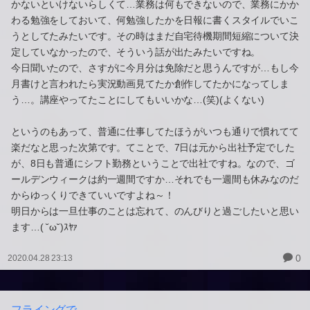
かないといけないらしくて…業務は何もできないので、業務にかか
わる勉強をしておいて、何勉強したかを日報に書くスタイルでいこ
うとしてたみたいです。その時はまだ自宅待機期間短縮について決
定していなかったので、そういう話が出たみたいですね。
今日聞いたので、さすがに今月分は免除だと思うんですが…もし今
月書けと言われたら実況動画見てたか創作してたかになってしま
う…。講座やってたことにしてもいいかな…(笑)(よくない)
というのもあって、普通に仕事してたほうがいつも通りで慣れてて
楽だなと思った次第です。てことで、7日は元から出社予定でした
が、8日も普通にシフト勤務ということで出社ですね。なので、ゴ
ールデンウィークは約一週間ですか…それでも一週間も休みなのだ
からゆっくりできていいですよね～！
明日からは一旦仕事のことは忘れて、のんびりと過ごしたいと思い
ます…( ˘ω˘)ｽﾔｧ
0
2020.04.28 23:13
フライングで