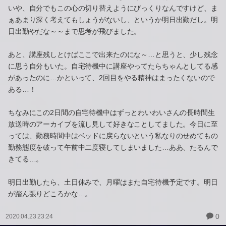
いや、自分でもこの心の切り替えようにびっくりなんですけど、ま
ぁあまり深く考えてもしょうがないし、というか明日出勤だし。明
日出勤やだな～～まで思考が飛びました。
あと、講座残しとけばここで出来たのにな～…と思うと、少し残念
に思う自分もいた。自宅待機中に講座やってたらちゃんとしてる感
があったのに…かといって、2回目をやる精神はまったくないので
ある…！
ちなみにこの2日間の自宅待機中はずっとわいわいさんの長時間生
放送時のアーカイブを流し見して好きなことしてました。今日に至
っては、勤務時間中はベッドに戻らないという私なりのせめてもの
勤務態度を破って午前中二度寝してしまいました…ああ、たるんで
きてる…。
明日出勤したら、土日休みで、月曜はまた自宅待機予定です。明日
が踏ん張りどころかな…。
0
2020.04.23 23:24