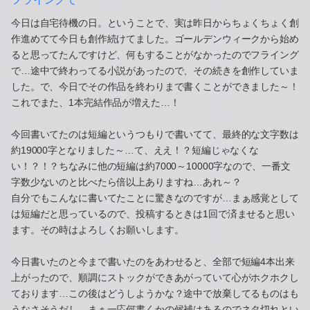
今日は自宅待機の日。ということで、実は昨日からちょくちょく創
作進めてて今日も創作続けてました。ゴールデンウィークから始め
ると思ってたんですけど、何もすることがなかったのでフライング
で…途中で終わってる小説があったので、その続きを創作していま
した。で、今日でその作品を終わりまで書くことができました～！
これでまた、1本完結作品が増えた…！
今回書いてたのは短編というつもりで書いてて、最終的な文字数は
約19000字となりました～…て、ええ！？短編じゃなくな
い！？！？ちなみに他の短編は約7000～10000字なので、一番文
字数少ないのと比べたら倍以上ありますね…あれ～？
自分でもこんなに書いてたことに驚きなのですが…まぁ感覚として
は短編だと思っているので、投稿するときは1回で済ませると思い
ます。その時はよろしくお願いします。
今日書いたのと今まで書いたのをあわせると、全部で短編4本出来
上がったので、順調にストックができあがっていて心がホクホクし
ております…この後はどうしようかな？途中で放棄してるものはも
うなさそうだし…まぁ一応何書くかの候補はあるのでネタ切れとい