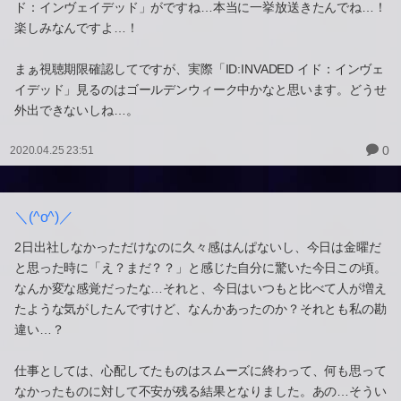
ド：インヴェイデッド」がですね…本当に一挙放送きたんでね…！
楽しみなんですよ…！
まぁ視聴期限確認してですが、実際「ID:INVADED イド：インヴェ
イデッド」見るのはゴールデンウィーク中かなと思います。どうせ
外出できないしね…。
0
2020.04.25 23:51
＼(^o^)／
2日出社しなかっただけなのに久々感はんぱないし、今日は金曜だ
と思った時に「え？まだ？？」と感じた自分に驚いた今日この頃。
なんか変な感覚だったな…それと、今日はいつもと比べて人が増え
たような気がしたんですけど、なんかあったのか？それとも私の勘
違い…？
仕事としては、心配してたものはスムーズに終わって、何も思って
なかったものに対して不安が残る結果となりました。あの…そうい