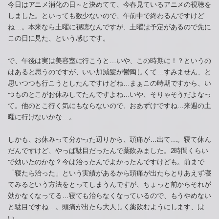
今日はアニメ消化の日～と決めてて、今春見ているアニメの視聴を
しました。といっても数少ないので、午前中で終わるんですけど
ね…。本来なら土曜に視聴なんですが、土曜は予定があるので先に
この日に見た、という感じです。
で、午後は実は美容室に行こうと…いや、この時期に！？というの
はあると思うのですが、いい加減髪が鬱陶しくて…すみません、と
思いつつも行こうとしたんですけどね…まぁこの時期ですから、い
つものとこがお休みしてたんですよね…いや、そりゃそうだよなっ
て。他のとこ行く気にもならないので、おあずけですね…来週の土
曜に行けないかな…。
しかも、お休みって分かった辺りから、頭痛が…出て…。寝て休ん
だんですけど、やっぱ駄目だったんで薬飲みました。2時間くらい
で効いたのかな？今は治ったんでよかったんですけども。前まで
「寝たら治った」という実績があるから頭痛が出たらとりあえず寝
てみるという方法をとってしまうんですが、ちょっと前からそれが
効かなくなってる…寝ても治らなくなっているので、もうやめない
と駄目ですね…。頭痛が出たら大人しく薬飲むようにします、は
い…。