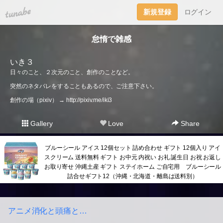
tuna.be
新規登録
ログイン
怠惰で雑感
いき３
日々のこと、２次元のこと、創作のことなど。
突然のネタバレをすることもあるので、ご注意下さい。
創作の場（pixiv） →
http://pixiv.me/iki3
Gallery
Love
Share
ブルーシール アイス 12個セット 詰め合わせ ギフト 12個入り アイ
スクリーム 送料無料 ギフト お中元 内祝い お礼 誕生日 お祝 お返し
お取り寄せ 沖縄土産 ギフト ステイホーム ご自宅用 ブルーシール
詰合せギフト12（沖縄・北海道・離島は送料別）
アニメ消化と頭痛と…