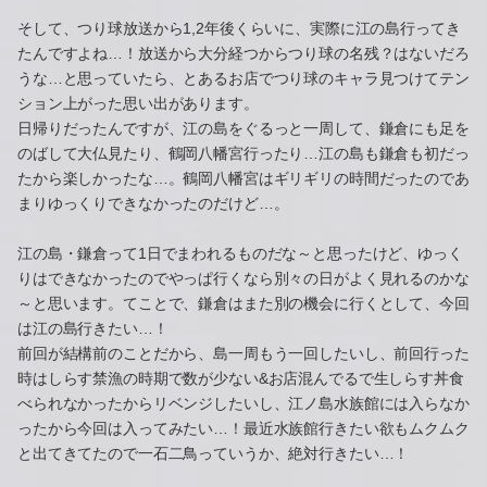
そして、つり球放送から1,2年後くらいに、実際に江の島行ってき
たんですよね…！放送から大分経つからつり球の名残？はないだろ
うな…と思っていたら、とあるお店でつり球のキャラ見つけてテン
ション上がった思い出があります。
日帰りだったんですが、江の島をぐるっと一周して、鎌倉にも足を
のばして大仏見たり、鶴岡八幡宮行ったり…江の島も鎌倉も初だっ
たから楽しかったな…。鶴岡八幡宮はギリギリの時間だったのであ
まりゆっくりできなかったのだけど…。
江の島・鎌倉って1日でまわれるものだな～と思ったけど、ゆっく
りはできなかったのでやっぱ行くなら別々の日がよく見れるのかな
～と思います。てことで、鎌倉はまた別の機会に行くとして、今回
は江の島行きたい…！
前回が結構前のことだから、島一周もう一回したいし、前回行った
時はしらす禁漁の時期で数が少ない&お店混んでるで生しらす丼食
べられなかったからリベンジしたいし、江ノ島水族館には入らなか
ったから今回は入ってみたい…！最近水族館行きたい欲もムクムク
と出てきてたので一石二鳥っていうか、絶対行きたい…！