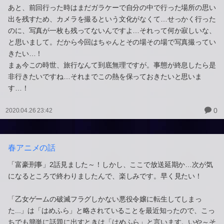
あと、前回行った時はまだガラケーで自分の中で行った場所の思い
出を残すため、カメラを撮るという文化がなくて…せっかく行った
のに、写真が一枚も残ってないんですよ…それって何か寂しいな、
と思いまして。だから今回はちゃんとその場その場で写真撮ってい
きたい…！
まぁ今この時世、旅行なんて到底無理ですが。事態が終息したら是
非行きたいですね…それまでこの熱を保っておきたいと思いま
す…！
0
2020.04.26 23:42
春アニメの話
「富豪刑事」2話見ました～！しかし、ここで放送延期か…次が気
になるところで終わりましたんで、楽しみです。早く見たい！
「乙女ゲームの破滅フラグしかない悪役令嬢に転生してしまっ
た...」は「はめふら」と略されていることを最近知ったので、こっ
ちでも簡単に話題に出すときは「はめふら」と言います。いや～そ