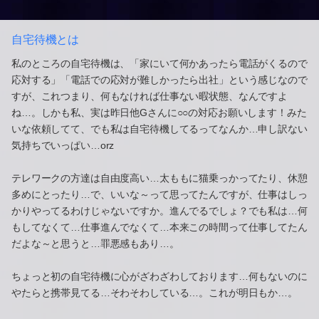
自宅待機とは
私のところの自宅待機は、「家にいて何かあったら電話がくるので
応対する」「電話での応対が難しかったら出社」という感じなので
すが、これつまり、何もなければ仕事ない暇状態、なんですよ
ね…。しかも私、実は昨日他Gさんに○○の対応お願いします！みた
いな依頼してて、でも私は自宅待機してるってなんか…申し訳ない
気持ちでいっぱい…orz
テレワークの方達は自由度高い…太ももに猫乗っかってたり、休憩
多めにとったり…で、いいな～って思ってたんですが、仕事はしっ
かりやってるわけじゃないですか。進んでるでしょ？でも私は…何
もしてなくて…仕事進んでなくて…本来この時間って仕事してたん
だよな～と思うと…罪悪感もあり…。
ちょっと初の自宅待機に心がざわざわしております…何もないのに
やたらと携帯見てる…そわそわしている…。これが明日もか…。