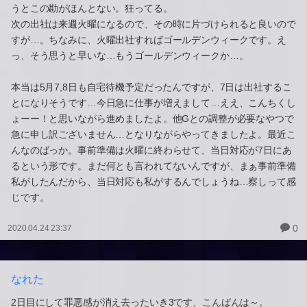
うとこの勘がほんとない。狂ってる。
次の出社は来週火曜になるので、その時に片づけられると良いので
すが…。ちなみに、火曜出社すればゴールデンウィークです。え
っ、そう思うと早いな…もうゴールデンウィークか…。
本当は5月7,8日も自宅待機予定だったんですが、7日は出社するこ
とになりそうです…今日急に仕事が増えまして…ええ、こんちくし
ょーー！と思いながら進めましたよ。他Gとの調整が必要なやつで
急に申し訳ございません…となりながらやってきましたよ。最近こ
んなのばっか。事前準備は火曜に終わらせて、当日対応が7日にあ
るという形です。まだ何とも言われてないんですが、まぁ事前準備
私がしたんだから、当日対応も私がするんでしょうね…察しって感
じです。
0
2020.04.24 23:37
なれた
2日目にして罪悪感が消え去ったいき3です、こんばんは～。