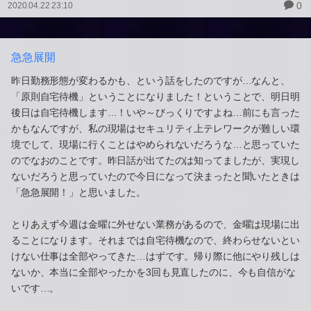
0
2020.04.22 23:10
急急展開
昨日勤務形態が変わるかも、という話をしたのですが…なんと、
「原則自宅待機」ということになりました！ということで、明日明
後日は自宅待機します…！いや～びっくりですよね…前にも言った
かもなんですが、私の現場はセキュリティ上テレワークが難しい環
境でして、現場に行くことはやめられないだろうな…と思っていた
のでなおのことです。昨日話が出てたのは知ってましたが、実現し
ないだろうと思っていたので今日になって決まったと聞いたときは
「急急展開！」と思いました。
とりあえず今週は金曜に外せない業務があるので、金曜は現場に出
ることになります。それまでは自宅待機なので、終わらせないとい
けない仕事は全部やってきた…はずです。帰り際に他にやり残しは
ないか、本当に全部やったかを3回も見直したのに、今も自信がな
いです…。