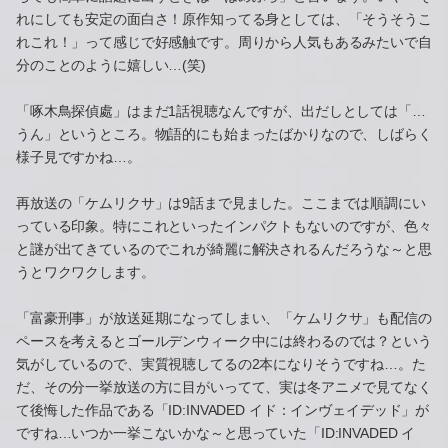
れにしても安定の面白さ！原作知ってる身としては、「そうそうこ
れこれ！」って感じで好感触です。周りから人気もあるみたいで自
分のことのように嬉しい…(笑)
「啄木鳥探偵處」はまだ1話視聴なんですが、出だしとしては「…
うん」というところ。物語的にも始まったばかりなので、しばらく
様子見ですかね…。
再放送の「ケムリクサ」は9話まで見ました。ここまでは順調にい
っている印象。特にこれといったインパクトもないのですが、色々
と謎が出てきているのでこれが綺麗に解決されるんだろうな～と思
うとワクワクします。
「富豪刑事」が放送延期になってしまい、「ケムリクサ」も配信の
ペースを考えるとゴールデンウィーク中には終わるのでは？という
気がしているので、実質視聴してるの2本になりそうですね…。た
だ、その分一挙放送の方に目がいってて、実は冬アニメで見てなく
て後悔した作品である「ID:INVADED イド：インヴェイデッド」が
ですね…いつか一挙こないかな～と思っていた「ID:INVADED イ