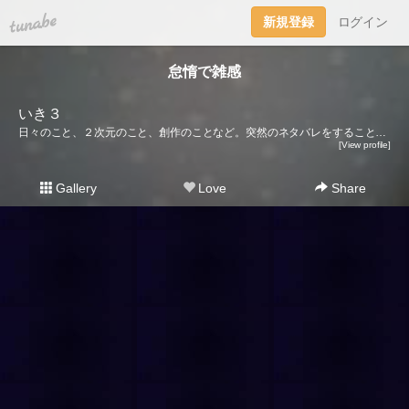
tuna.be
新規登録
ログイン
怠惰で雑感
いき３
日々のこと、２次元のこと、創作のことなど。突然のネタバレをすることもあるので、ご注意下さい。創作の場（pixiv） → http://pixiv.me/iki3
[View profile]
Gallery
Love
Share